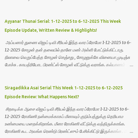
basket and finishing as part 2 and Part 3 Things required to weave
basket Handle Inch Tape Plastic wire Scissor Green and Yellow
Color used to weave this basket. Click the link to see simple step
Ayyanar Thunai Serial: 1-12-2025 to 6-12-2025 This Week
by step procedure for weaving
Episode Update, Written Review & Highlights!
அய்யனார் துணை விஜய் டிவி சீரியல் இந்த வார ப்ரோமோ 1-12-2025 to 6-
12-2025 சோழன் தன் தலையில் தானே மண் அள்ளி போட்டுக்கிட்டாரு.
நிலாவை வெறுப்பேத்த சோழன் செஞ்சது , சோழனுக்கே வினையா முடிஞ்சு
போச்சு . காயத்ரியோட பிரண்ட்ஸ் சோழன் வீட்டுக்கு வராங்க. கல்யாணம்
ஆனத மறைச்சு காயத்ரிய இவ்வளவு நாளு ஏமாத்திக்கிட்டு
இருந்துருக்கீங்க. அவளுக்கு மாத்திரம் ஏதாவது ஒன்னு ஆச்சுன்னா நாங்க
யாரும் சும்மா விடமாட்டோம் உங்களை சேரன் சொல்றாரு. சோழன் ஒரு
Siragadikka Asai Serial This Week 1-12-2025 to 6-12-2025
பொண்ணை கல்யாணம் பண்ணி வீட்டுக்கு கூட்டிட்டு வந்துட்டு இன்னொரு
Episode Review: What Happens Next?
பொண்ணோட பிரச்சனையை இழுத்துட்ட வந்துருக்க.அண்ணே நீ
என்னண்ணே எனக்கு நடந்தது நிஜ கல்யாணம் மாதிரி பேசிக்கிட்டு
சிறகடிக்க ஆசை விஜய் டிவி சீரியல் இந்த வார ப்ரோமோ 1-12-2025 to 6-
இருக்க.அண்ணே போலி கல்யாணம் அண்ணே.நிலா அவங்களுக்கு நடந்த
12-2025 ரோகிணி நன்மைக்காகப் மீனாவும் குடும்பத்துக்கு தெரியாம
கல்யாணத்தை கன்சிடர்டா பண்றாங்க வாண்ணே.காயத்ரியை பார்த்து
உண்மையை மறைக்கிறாங்க. மீனா ரோகிணி வீட்டுக்கு வந்திருக்காங்க.
நிலாதான் என்னோட வைப்னு காட்டுவோம்.அவங்க வருவாங்களா நிலா
ரோகிணி கூட அவங்க ரெண்டு பிரண்ட்ஸும் பேசிக்கிட்டு இருக்காங்க . அப்ப