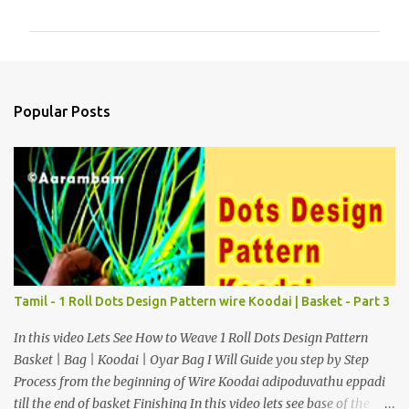
o
m
m
e
n
Popular Posts
t
s
Tamil - 1 Roll Dots Design Pattern wire Koodai | Basket - Part 3
In this video Lets See How to Weave 1 Roll Dots Design Pattern
Basket | Bag | Koodai | Oyar Bag I Will Guide you step by Step
Process from the beginning of Wire Koodai adipoduvathu eppadi
till the end of basket Finishing In this video lets see base of the