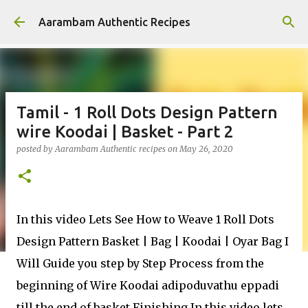
Skip to main content
Aarambam Authentic Recipes
Tamil - 1 Roll Dots Design Pattern
wire Koodai | Basket - Part 2
posted by
Aarambam Authentic recipes
on
May 26, 2020
In this video Lets See How to Weave 1 Roll Dots
Design Pattern Basket | Bag | Koodai | Oyar Bag I
Will Guide you step by Step Process from the
beginning of Wire Koodai adipoduvathu eppadi
till the end of basket Finishing In this video lets