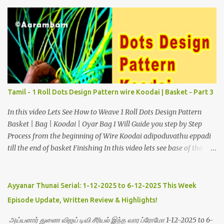
s
Tamil - 1 Roll Dots Design Pattern wire Koodai | Basket - Part 3
In this video Lets See How to Weave 1 Roll Dots Design Pattern
Basket | Bag | Koodai | Oyar Bag I Will Guide you step by Step
Process from the beginning of Wire Koodai adipoduvathu eppadi
till the end of basket Finishing In this video lets see base of the
basket and finishing as part 2 and Part 3 Things required to weave
basket Handle Inch Tape Plastic wire Scissor Green and Yellow
Color used to weave this basket. Click the link to see simple step
Ayyanar Thunai Serial: 1-12-2025 to 6-12-2025 This Week
by step procedure for weaving
Episode Update, Written Review & Highlights!
அய்யனார் துணை விஜய் டிவி சீரியல் இந்த வார ப்ரோமோ 1-12-2025 to 6-