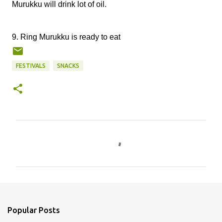
Murukku will drink lot of oil.
9. Ring Murukku is ready to eat
FESTIVALS
SNACKS
C
o
m
m
e
n
Popular Posts
t