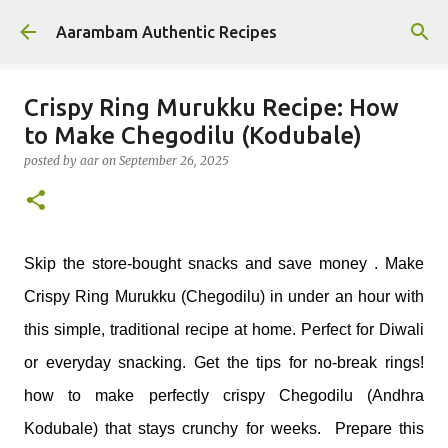
Skip to main content
Aarambam Authentic Recipes
Crispy Ring Murukku Recipe: How
to Make Chegodilu (Kodubale)
posted by
aar
on
September 26, 2025
Skip the store-bought snacks and save money . Make
Crispy Ring Murukku (Chegodilu) in under an hour with
this simple, traditional recipe at home. Perfect for Diwali
or everyday snacking. Get the tips for no-break rings!
how to make perfectly crispy Chegodilu (Andhra
Kodubale) that stays crunchy for weeks. Prepare this